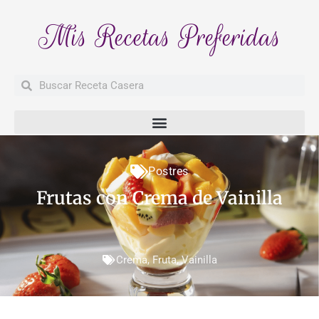
Mis Recetas Preferidas
Buscar
Buscar
Postres
Frutas con Crema de Vainilla
Crema
,
Fruta
,
Vainilla