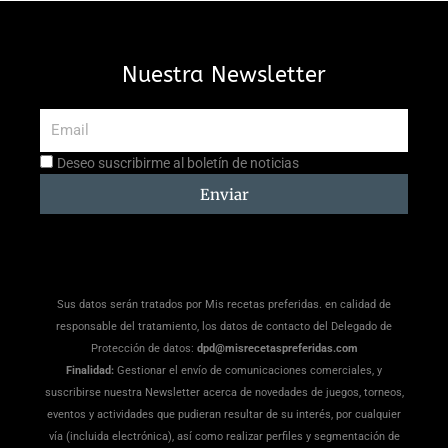
Nuestra Newsletter
Email
Aceptación
Deseo suscribirme al boletín de noticias
suscripción
Enviar
Sus datos serán tratados por Mis recetas preferidas. en calidad de
responsable del tratamiento, los datos de contacto del Delegado de
Protección de datos:
dpd@misrecetaspreferidas.com
Finalidad:
Gestionar el envío de comunicaciones comerciales, y
suscribirse nuestra Newsletter acerca de novedades de juegos, torneos,
eventos y actividades que pudieran resultar de su interés, por cualquier
vía (incluida electrónica), así como realizar perfiles y segmentación de