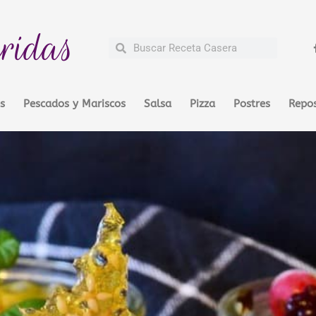
ridas
Buscar
Buscar
s
Pescados y Mariscos
Salsa
Pizza
Postres
Repos