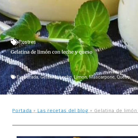
Postres
Gelatina de limón con leche y queso
Evaporada
,
Gelatina
,
Leche
,
Limon
,
Mascarpone
,
Queso
Portada
»
Las recetas del blog
»
Gelatina de limón