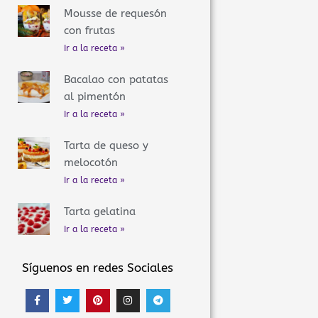
Mousse de requesón
con frutas
Ir a la receta »
Bacalao con patatas
al pimentón
Ir a la receta »
Tarta de queso y
melocotón
Ir a la receta »
Tarta gelatina
Ir a la receta »
Síguenos en redes Sociales
F
T
P
I
T
a
w
i
n
e
c
i
n
s
l