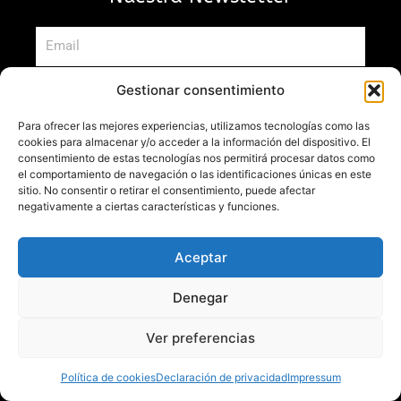
Email
Aceptación
Deseo suscribirme al boletín de noticias
Gestionar consentimiento
suscripción
Enviar
Para ofrecer las mejores experiencias, utilizamos tecnologías como las
cookies para almacenar y/o acceder a la información del dispositivo. El
consentimiento de estas tecnologías nos permitirá procesar datos como
el comportamiento de navegación o las identificaciones únicas en este
sitio. No consentir o retirar el consentimiento, puede afectar
Sus datos serán tratados por Mis recetas preferidas. en calidad de
negativamente a ciertas características y funciones.
responsable del tratamiento, los datos de contacto del Delegado de
Protección de datos:
dpd@misrecetaspreferidas.com
Aceptar
Finalidad:
Gestionar el envío de comunicaciones comerciales, y
suscribirse nuestra Newsletter acerca de novedades de juegos, torneos,
Denegar
eventos y actividades que pudieran resultar de su interés, por cualquier
vía (incluida electrónica), así como realizar perfiles y segmentación de
Ver preferencias
las preferencias de usuario.
Legitimación:
Sus datos serán tratados en base al consentimiento
Política de cookies
Declaración de privacidad
Impressum
prestado por Usted, para el envío de comunicaciones comerciales, y
suscripción a nuestro newsletter. Sus datos personales serán cedidos o