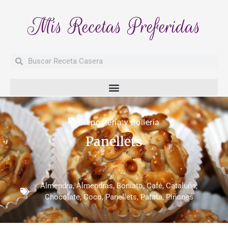
Mis Recetas Preferidas
Buscar
Buscar
Repostería y Bollería
Panellets
Almendra
,
Almendras
,
Boniato
,
Café
,
Cataluña
,
Chocolate
,
Coco
,
Panellets
,
Patata
,
Piñones