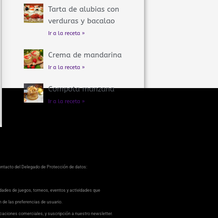
Tarta de alubias con
verduras y bacalao
Ir a la receta »
Crema de mandarina
Ir a la receta »
Compota manzana
Ir a la receta »
contacto del Delegado de Protección de datos:
dades de juegos, torneos, eventos y actividades que
ón de las preferencias de usuario.
caciones comerciales, y suscripción a nuestro newsletter.