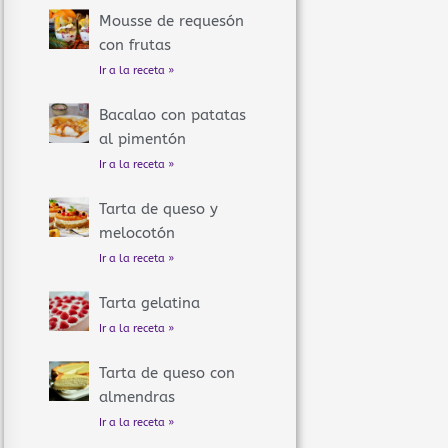
Mousse de requesón
con frutas
Ir a la receta »
Bacalao con patatas
al pimentón
Ir a la receta »
Tarta de queso y
melocotón
Ir a la receta »
Tarta gelatina
Ir a la receta »
Tarta de queso con
almendras
Ir a la receta »