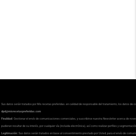
Sus datos serán tratados por Mis recetas preferidas. en calidad de responsable del tratamiento, los datos de 
dpd@misrecetaspreferidas.com
Finalidad:
Gestionar el envío de comunicaciones comerciales, y suscribirse nuestra Newsletter acerca de nove
pudieran resultar de su interés, por cualquier vía (incluida electrónica), así como realizar perfiles y segmentaci
Legitimación:
Sus datos serán tratados en base al consentimiento prestado por Usted, para el envío de comuni