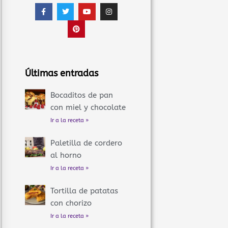
F
T
P
Y
I
a
w
i
o
n
c
i
n
u
s
e
t
t
t
t
b
t
e
u
a
o
e
r
b
g
o
r
e
e
r
k
s
a
-
t
m
f
Últimas entradas
Bocaditos de pan
con miel y chocolate
Ir a la receta »
Paletilla de cordero
al horno
Ir a la receta »
Tortilla de patatas
con chorizo
Ir a la receta »