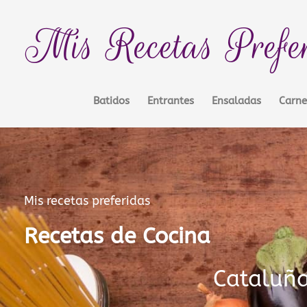
Ir
contenido
al
Mis Recetas Prefe
contenido
Batidos
Entrantes
Ensaladas
Carne
Mis recetas preferidas
Recetas de Cocina
Cataluñ