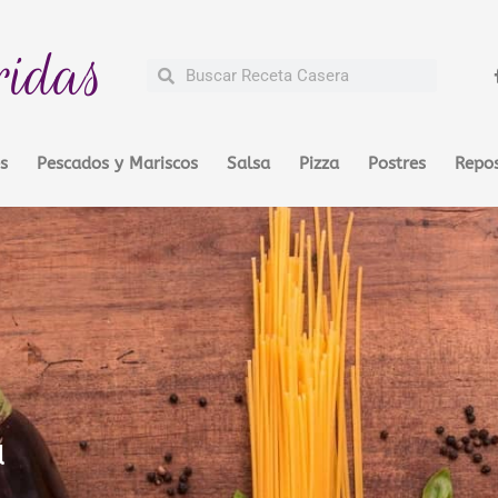
ridas
Buscar
Buscar
s
Pescados y Mariscos
Salsa
Pizza
Postres
Repos
a