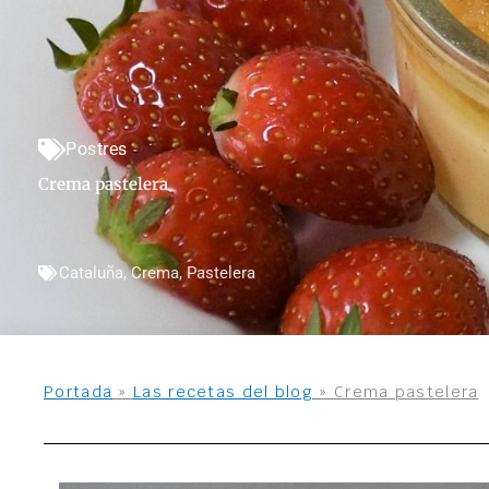
Postres
Crema pastelera
Cataluña
,
Crema
,
Pastelera
Portada
»
Las recetas del blog
»
Crema pastelera