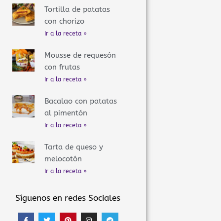
Tortilla de patatas
con chorizo
Ir a la receta »
Mousse de requesón
con frutas
Ir a la receta »
Bacalao con patatas
al pimentón
Ir a la receta »
Tarta de queso y
melocotón
Ir a la receta »
Síguenos en redes Sociales
F
T
P
I
T