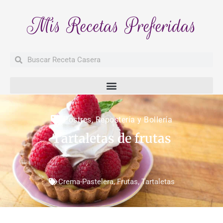
Mis Recetas Preferidas
Buscar
Buscar
Postres
,
Repostería y Bollería
Tartaletas de frutas
Crema-Pastelera
,
Frutas
,
Tartaletas