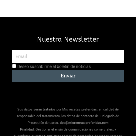
Nuestra Newsletter
Email
Aceptación
Deseo suscribirme al boletín de noticias
suscripción
Enviar
Sus datos serán tratados por Mis recetas preferidas. en calidad de
responsable del tratamiento, los datos de contacto del Delegado de
Protección de datos:
dpd@misrecetaspreferidas.com
Finalidad:
Gestionar el envío de comunicaciones comerciales, y