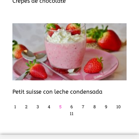
Crepes de chocolate
Petit suisse con leche condensada
1
2
3
4
5
6
7
8
9
10
11