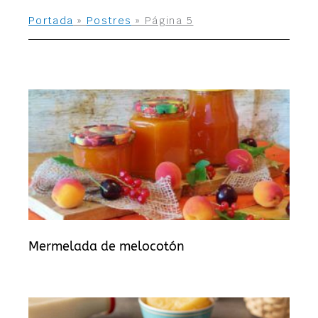
Portada
»
Postres
»
Página 5
Página
Página
Página
Página
Página
Página
Página
Página
Página
Página
Página
Mermelada de melocotón