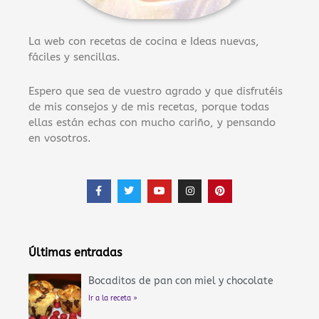
La web con recetas de cocina e Ideas nuevas,
fáciles y sencillas.
Espero que sea de vuestro agrado y que disfrutéis
de mis consejos y de mis recetas, porque todas
ellas están echas con mucho cariño, y pensando
en vosotros.
F
T
Y
I
P
a
w
o
n
i
c
i
u
s
n
e
t
t
t
t
b
t
u
a
e
o
e
b
g
r
o
r
e
r
e
Últimas entradas
k
a
s
-
m
t
f
Bocaditos de pan con miel y chocolate
Ir a la receta »