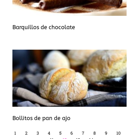
Barquillos de chocolate
Bollitos de pan de ajo
1
2
3
4
5
6
7
8
9
10