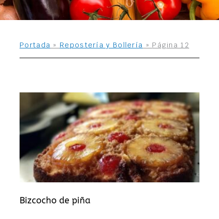
Portada
»
Repostería y Bollería
»
Página 12
Página
Página
Página
Página
Página
Página
Página
Página
Página
Página
Página
Página
Página
Página
Bizcocho de piña