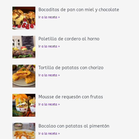
-
m
t
f
Bocaditos de pan con miel y chocolate
Ir a la receta »
Paletilla de cordero al horno
Ir a la receta »
Tortilla de patatas con chorizo
Ir a la receta »
Mousse de requesón con frutas
Ir a la receta »
Bacalao con patatas al pimentón
Ir a la receta »