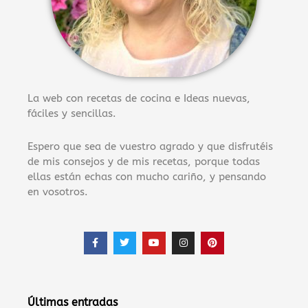
La web con recetas de cocina e Ideas nuevas,
fáciles y sencillas.
Espero que sea de vuestro agrado y que disfrutéis
de mis consejos y de mis recetas, porque todas
ellas están echas con mucho cariño, y pensando
en vosotros.
F
T
Y
I
P
a
w
o
n
i
c
i
u
s
n
e
t
t
t
t
b
t
u
a
e
o
e
b
g
r
o
r
e
r
e
Últimas entradas
k
a
s