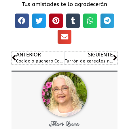
Tus amistades te lo agradecerán
Ant
Sig
ANTERIOR
SIGUIENTE
Cocido o puchero Cordobés
Turrón de cereales nueces chocolate y naranja
Mari Luna