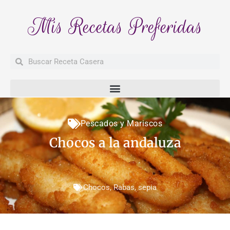
Mis Recetas Preferidas
Buscar
Buscar
Pescados y Mariscos
Chocos a la andaluza
Chocos
,
Rabas
,
sepia