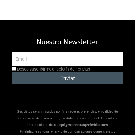
Nuestra Newsletter
Email
Aceptación
Deseo suscribirme al boletín de noticias
suscripción
Enviar
Sus datos serán tratados por Mis recetas preferidas. en calidad de
responsable del tratamiento, los datos de contacto del Delegado de
Protección de datos:
dpd@misrecetaspreferidas.com
Finalidad:
Gestionar el envío de comunicaciones comerciales, y