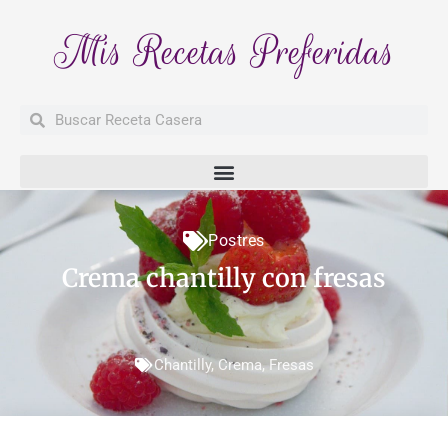
Mis Recetas Preferidas
Buscar
Buscar
Postres
Crema chantilly con fresas
Chantilly
,
Crema
,
Fresas