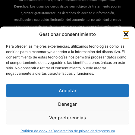
Derechos:
Los usuarios cuyos datos sean objeto de tratamiento podrán
ejercitar gratuitamente los derechos de acceso e información,
rectificación, supresión, limitación del tratamiento, portabilidad o, en su
caso, oposición de sus datos, y revocación de su consentimiento, puede
ejercitar sus derechos en la siguiente dirección:
Gestionar consentimiento
dpd@misrecetaspreferidas.com
(adjuntando copia de su DNI), también
Para ofrecer las mejores experiencias, utilizamos tecnologías como las
puede interponer una reclamación ante la Agencia Española de
cookies para almacenar y/o acceder a la información del dispositivo. El
Protección de Datos(
www.aepd.es
)
consentimiento de estas tecnologías nos permitirá procesar datos como
Información Adicional:
Tiene a su disposición información ampliada en
el comportamiento de navegación o las identificaciones únicas en este
nuestra
Política de Privacidad
.
sitio. No consentir o retirar el consentimiento, puede afectar
negativamente a ciertas características y funciones.
Aceptar
Denegar
Mis Recetas Preferidas ®
Ver preferencias
Política de cookies
Declaración de privacidad
Impressum
Todos los derechos reservados © 2025