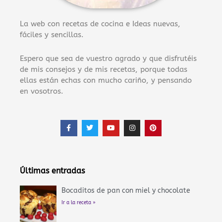
La web con recetas de cocina e Ideas nuevas,
fáciles y sencillas.
Espero que sea de vuestro agrado y que disfrutéis
de mis consejos y de mis recetas, porque todas
ellas están echas con mucho cariño, y pensando
en vosotros.
F
T
Y
I
P
a
w
o
n
i
c
i
u
s
n
e
t
t
t
t
b
t
u
a
e
o
e
b
g
r
o
r
e
r
e
Últimas entradas
k
a
s
-
m
t
f
Bocaditos de pan con miel y chocolate
Ir a la receta »