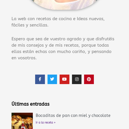
La web con recetas de cocina e Ideas nuevas,
fáciles y sencillas.
Espero que sea de vuestro agrado y que disfrutéis
de mis consejos y de mis recetas, porque todas
ellas están echas con mucho cariño, y pensando
en vosotros.
F
T
Y
I
P
a
w
o
n
i
c
i
u
s
n
e
t
t
t
t
b
t
u
a
e
o
e
b
g
r
o
r
e
r
e
Últimas entradas
k
a
s
-
m
t
f
Bocaditos de pan con miel y chocolate
Ir a la receta »