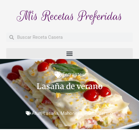
Mis Recetas Preferidas
Buscar
Buscar
Entrantes
Lasaña de verano
Atun
,
Lasaña
,
Mahonesa
,
Pasta
,
Verano