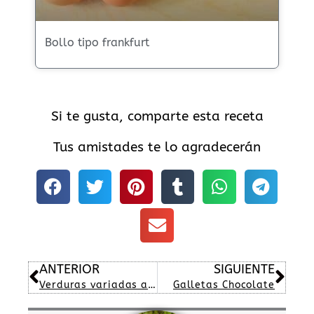
Bollo tipo frankfurt
Si te gusta, comparte esta receta
Tus amistades te lo agradecerán
Ant
Sig
ANTERIOR
SIGUIENTE
Verduras variadas al horno con un toque de coñac
Galletas Chocolate