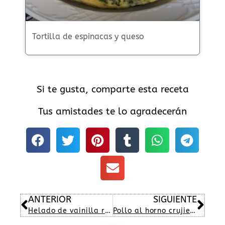
Tortilla de espinacas y queso
Si te gusta, comparte esta receta
Tus amistades te lo agradecerán
Ant
Sig
ANTERIOR
SIGUIENTE
Helado de vainilla regado con caramelo
Pollo al horno crujiente acompañado de patatas