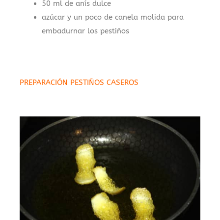
50 ml de anís dulce
azúcar y un poco de canela molida para
embadurnar los pestiños
PREPARACIÓN PESTIÑOS CASEROS
.