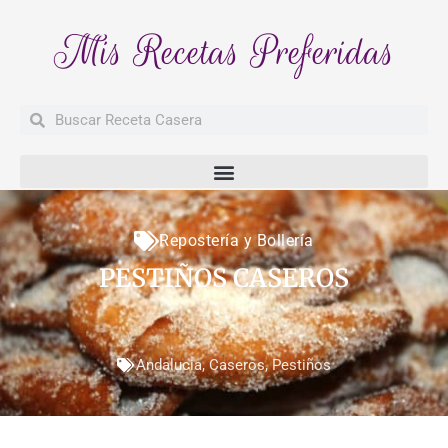
Mis Recetas Preferidas
Buscar
Buscar
Repostería y Bollería
PESTIÑOS CASEROS
Andalucia
,
Caseros
,
Pestiños