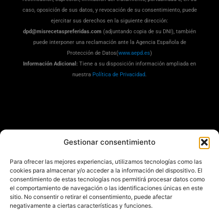
caso, oposición de sus datos, y revocación de su consentimiento, puede
ejercitar sus derechos en la siguiente dirección:
dpd@misrecetaspreferidas.com
(adjuntando copia de su DNI), también
puede interponer una reclamación ante la Agencia Española de
Protección de Datos(
www.aepd.es
)
Información Adicional:
Tiene a su disposición información ampliada en
nuestra
Política de Privacidad
.
Gestionar consentimiento
Mis Recetas Preferidas ®
Para ofrecer las mejores experiencias, utilizamos tecnologías como las
cookies para almacenar y/o acceder a la información del dispositivo. El
consentimiento de estas tecnologías nos permitirá procesar datos como
Todos los derechos reservados © 2025
el comportamiento de navegación o las identificaciones únicas en este
sitio. No consentir o retirar el consentimiento, puede afectar
negativamente a ciertas características y funciones.