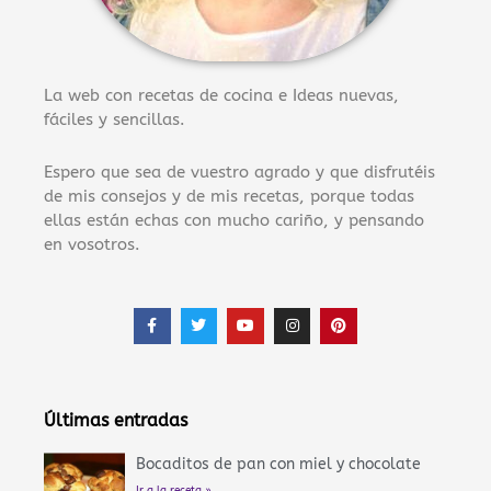
La web con recetas de cocina e Ideas nuevas,
fáciles y sencillas.
Espero que sea de vuestro agrado y que disfrutéis
de mis consejos y de mis recetas, porque todas
ellas están echas con mucho cariño, y pensando
en vosotros.
F
T
Y
I
P
a
w
o
n
i
c
i
u
s
n
e
t
t
t
t
b
t
u
a
e
o
e
b
g
r
o
r
e
r
e
Últimas entradas
k
a
s
-
m
t
f
Bocaditos de pan con miel y chocolate