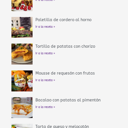
Ir a la receta »
Paletilla de cordero al horno
Ir a la receta »
Tortilla de patatas con chorizo
Ir a la receta »
Mousse de requesón con frutas
Ir a la receta »
Bacalao con patatas al pimentón
Ir a la receta »
Tarta de queso y melocotón