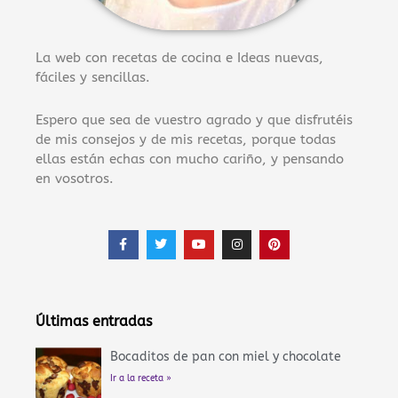
La web con recetas de cocina e Ideas nuevas,
fáciles y sencillas.
Espero que sea de vuestro agrado y que disfrutéis
de mis consejos y de mis recetas, porque todas
ellas están echas con mucho cariño, y pensando
en vosotros.
F
T
Y
I
P
a
w
o
n
i
c
i
u
s
n
e
t
t
t
t
b
t
u
a
e
o
e
b
g
r
o
r
e
r
e
Últimas entradas
k
a
s
-
m
t
f
Bocaditos de pan con miel y chocolate
Ir a la receta »