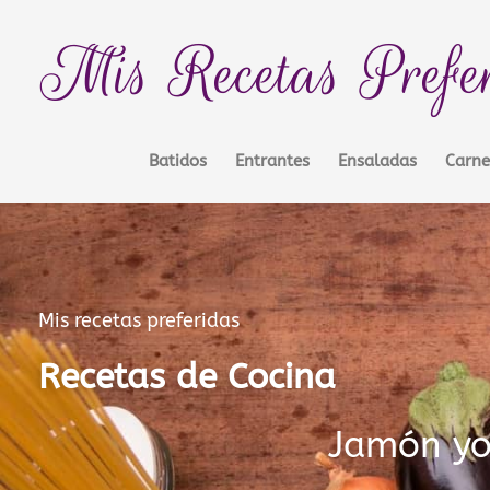
Ir
contenido
al
Mis Recetas Prefe
contenido
Batidos
Entrantes
Ensaladas
Carne
Mis recetas preferidas
Recetas de Cocina
Jamón yo