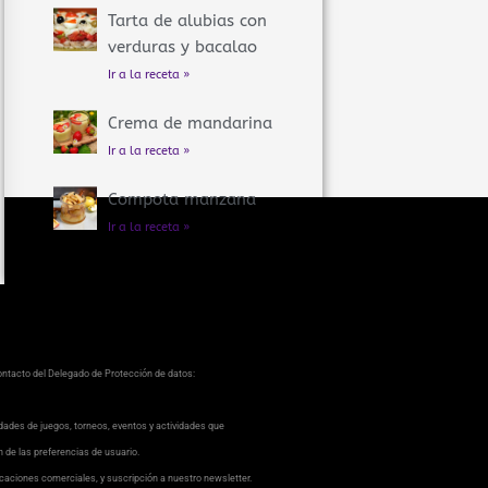
Tarta de alubias con
verduras y bacalao
Ir a la receta »
Crema de mandarina
Ir a la receta »
Compota manzana
Ir a la receta »
contacto del Delegado de Protección de datos:
dades de juegos, torneos, eventos y actividades que
ón de las preferencias de usuario.
caciones comerciales, y suscripción a nuestro newsletter.