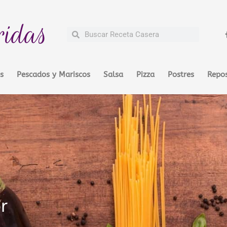
ridas
Buscar
Buscar
s
Pescados y Mariscos
Salsa
Pizza
Postres
Repos
r