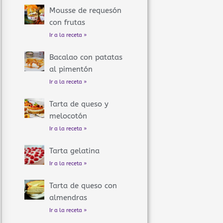
Mousse de requesón
con frutas
Ir a la receta »
Bacalao con patatas
al pimentón
Ir a la receta »
Tarta de queso y
melocotón
Ir a la receta »
Tarta gelatina
Ir a la receta »
Tarta de queso con
almendras
Ir a la receta »