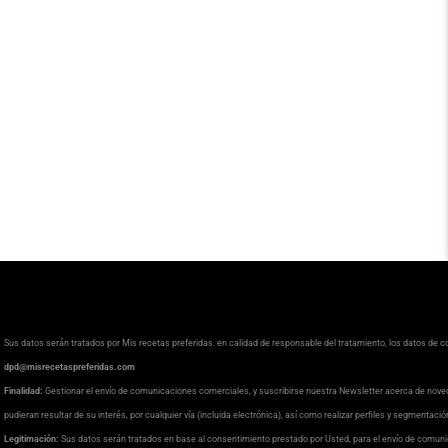
Sus datos serán tratados por Mis recetas preferidas. en calidad de responsable del tratamiento, los datos de 
dpd@misrecetaspreferidas.com
Finalidad:
Gestionar el envío de comunicaciones comerciales, y suscribirse nuestra Newsletter acerca de nove
pudieran resultar de su interés, por cualquier vía (incluida electrónica), así como realizar perfiles y segmentaci
Legitimación:
Sus datos serán tratados en base al consentimiento prestado por Usted, para el envío de comuni