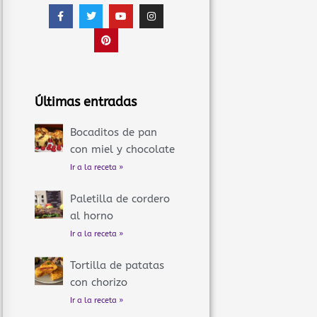
F
T
P
Y
I
a
w
i
o
n
c
i
n
u
s
e
t
t
t
t
b
t
e
u
a
o
e
r
b
g
o
r
e
e
r
k
s
a
-
t
m
f
Últimas entradas
Bocaditos de pan
con miel y chocolate
Ir a la receta »
Paletilla de cordero
al horno
Ir a la receta »
Tortilla de patatas
con chorizo
Ir a la receta »