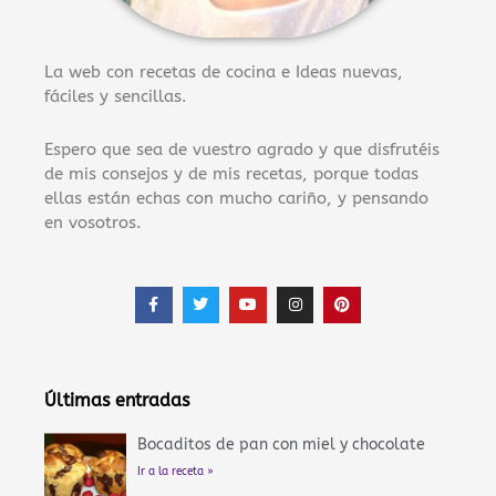
La web con recetas de cocina e Ideas nuevas,
fáciles y sencillas.
Espero que sea de vuestro agrado y que disfrutéis
de mis consejos y de mis recetas, porque todas
ellas están echas con mucho cariño, y pensando
en vosotros.
F
T
Y
I
P
a
w
o
n
i
c
i
u
s
n
e
t
t
t
t
b
t
u
a
e
o
e
b
g
r
o
r
e
r
e
Últimas entradas
k
a
s
-
m
t
f
Bocaditos de pan con miel y chocolate
Ir a la receta »