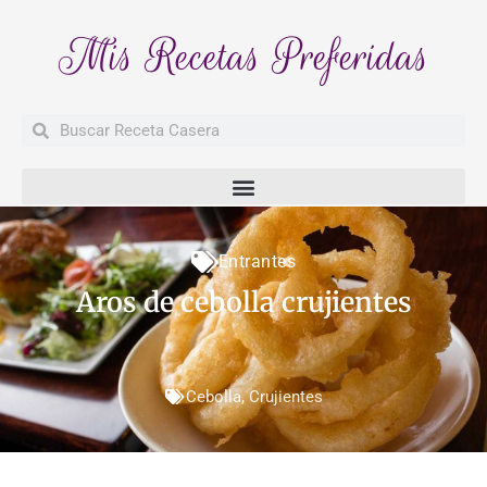
Mis Recetas Preferidas
Buscar
Buscar
Entrantes
Aros de cebolla crujientes
Cebolla
,
Crujientes