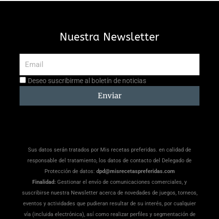
Nuestra Newsletter
Email
Aceptación
Deseo suscribirme al boletín de noticias
suscripción
Enviar
Sus datos serán tratados por Mis recetas preferidas. en calidad de
responsable del tratamiento, los datos de contacto del Delegado de
Protección de datos:
dpd@misrecetaspreferidas.com
Finalidad:
Gestionar el envío de comunicaciones comerciales, y
suscribirse nuestra Newsletter acerca de novedades de juegos, torneos,
eventos y actividades que pudieran resultar de su interés, por cualquier
vía (incluida electrónica), así como realizar perfiles y segmentación de