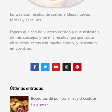
La web con recetas de cocina e Ideas nuevas,
fáciles y sencillas.
Espero que sea de vuestro agrado y que disfrutéis
de mis consejos y de mis recetas, porque todas
ellas están echas con mucho cariño, y pensando
en vosotros.
F
T
Y
I
P
a
w
o
n
i
c
i
u
s
n
e
t
t
t
t
b
t
u
a
e
o
e
b
g
r
o
r
e
r
e
Últimas entradas
k
a
s
-
m
t
f
Bocaditos de pan con miel y chocolate
Ir a la receta »