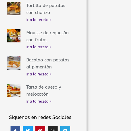
Tortilla de patatas
con chorizo
Ir a la receta »
Mousse de requesón
con frutas
Ir a la receta »
Bacalao con patatas
al pimentón
Ir a la receta »
Tarta de queso y
melocotón
Ir a la receta »
Síguenos en redes Sociales
F
T
P
I
T