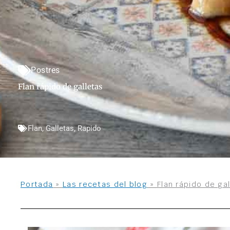
Postres
Flan rápido de galletas
Flan
,
Galletas
,
Rapido
Portada
»
Las recetas del blog
»
Flan rápido de ga