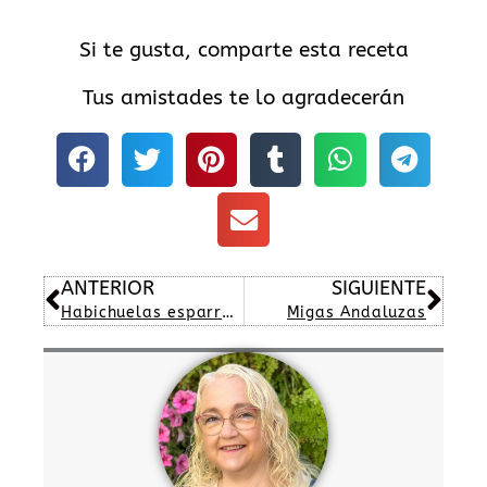
Si te gusta, comparte esta receta
Tus amistades te lo agradecerán
Ant
Sig
ANTERIOR
SIGUIENTE
Habichuelas esparragadas con huevo o «Judías verdes»
Migas Andaluzas