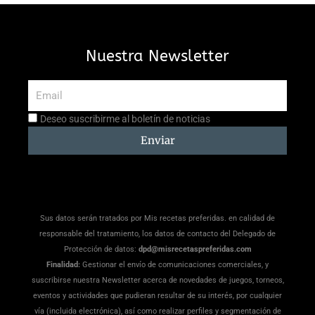
Nuestra Newsletter
Email
Aceptación
Deseo suscribirme al boletín de noticias
suscripción
Enviar
Sus datos serán tratados por Mis recetas preferidas. en calidad de
responsable del tratamiento, los datos de contacto del Delegado de
Protección de datos:
dpd@misrecetaspreferidas.com
Finalidad:
Gestionar el envío de comunicaciones comerciales, y
suscribirse nuestra Newsletter acerca de novedades de juegos, torneos,
eventos y actividades que pudieran resultar de su interés, por cualquier
vía (incluida electrónica), así como realizar perfiles y segmentación de