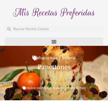
Mis Recetas Preferidas
Buscar
Buscar
Repostería y Bollería
Panettones
dulce navideño
,
Navidad
,
Panettones