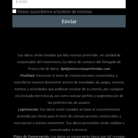
Aceptación
Deseo suscribirme al boletín de noticias
suscripción
Enviar
Sus datos serán tratados por Mis recetas preferidas. en calidad de
responsable del tratamiento, los datos de contacto del Delegado de
Protección de datos:
dpd@misrecetaspreferidas.com
Finalidad:
Gestionar el envío de comunicaciones comerciales, y
suscribirse nuestra Newsletter acerca de novedades de juegos, torneos,
eventos y actividades que pudieran resultar de su interés, por cualquier
vía (incluida electrónica), así como realizar perfiles y segmentación de
las preferencias de usuario.
Legitimación:
Sus datos serán tratados en base al consentimiento
prestado por Usted, para el envío de comunicaciones comerciales, y
suscripción a nuestro newsletter. Sus datos personales serán cedidos o
comunicados a terceros
Plazo de Conservación:
Los datos se conservarán hasta que Ud. revoque