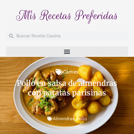
Mis Recetas Preferidas
Buscar
Buscar
Carnes
Pollo en salsa de almendras
con patatas parisinas
Almendras
,
Pollo