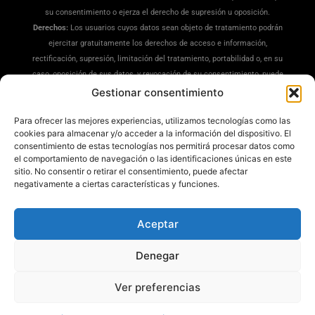
su consentimiento o ejerza el derecho de supresión u oposición.
Derechos:
Los usuarios cuyos datos sean objeto de tratamiento podrán
ejercitar gratuitamente los derechos de acceso e información,
rectificación, supresión, limitación del tratamiento, portabilidad o, en su
caso, oposición de sus datos, y revocación de su consentimiento, puede
ejercitar sus derechos en la siguiente dirección:
Gestionar consentimiento
dpd@misrecetaspreferidas.com
(adjuntando copia de su DNI), también
Para ofrecer las mejores experiencias, utilizamos tecnologías como las
puede interponer una reclamación ante la Agencia Española de
cookies para almacenar y/o acceder a la información del dispositivo. El
Protección de Datos(
www.aepd.es
)
consentimiento de estas tecnologías nos permitirá procesar datos como
Información Adicional:
Tiene a su disposición información ampliada en
el comportamiento de navegación o las identificaciones únicas en este
nuestra
Política de Privacidad
.
sitio. No consentir o retirar el consentimiento, puede afectar
negativamente a ciertas características y funciones.
Aceptar
Denegar
Mis Recetas Preferidas ®
Ver preferencias