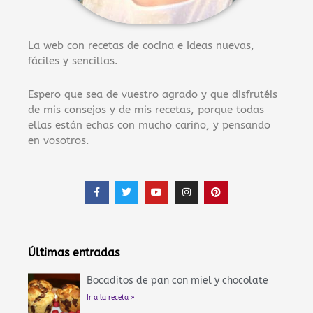
La web con recetas de cocina e Ideas nuevas,
fáciles y sencillas.
Espero que sea de vuestro agrado y que disfrutéis
de mis consejos y de mis recetas, porque todas
ellas están echas con mucho cariño, y pensando
en vosotros.
F
T
Y
I
P
a
w
o
n
i
c
i
u
s
n
e
t
t
t
t
b
t
u
a
e
o
e
b
g
r
o
r
e
r
e
Últimas entradas
k
a
s
-
m
t
f
Bocaditos de pan con miel y chocolate
Ir a la receta »