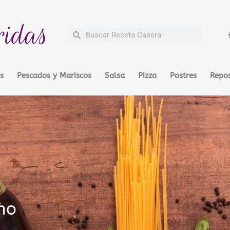
ridas
Buscar
Buscar
s
Pescados y Mariscos
Salsa
Pizza
Postres
Repos
no