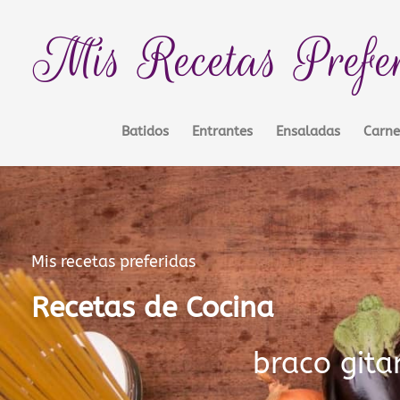
Ir
contenido
al
Mis Recetas Prefe
contenido
Batidos
Entrantes
Ensaladas
Carne
Mis recetas preferidas
Recetas de Cocina
braco gita