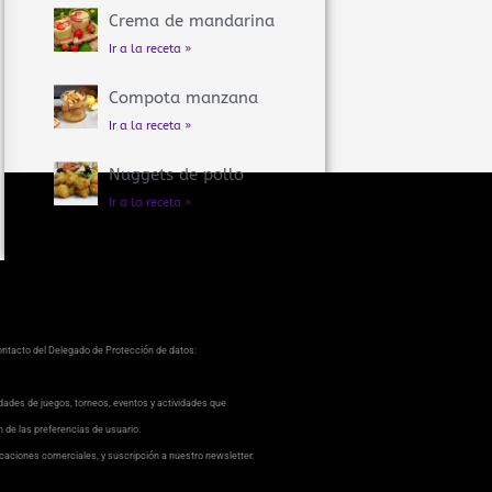
Crema de mandarina
Ir a la receta »
Compota manzana
Ir a la receta »
Nuggets de pollo
Ir a la receta »
contacto del Delegado de Protección de datos:
dades de juegos, torneos, eventos y actividades que
ón de las preferencias de usuario.
caciones comerciales, y suscripción a nuestro newsletter.