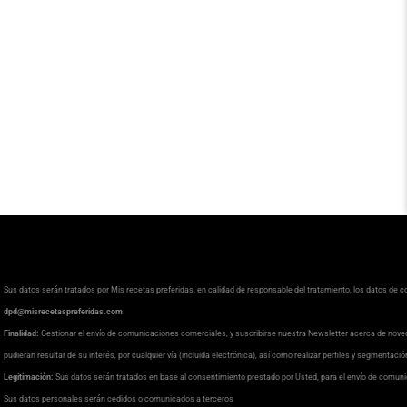
Sus datos serán tratados por Mis recetas preferidas. en calidad de responsable del tratamiento, los datos de 
dpd@misrecetaspreferidas.com
Finalidad:
Gestionar el envío de comunicaciones comerciales, y suscribirse nuestra Newsletter acerca de nove
pudieran resultar de su interés, por cualquier vía (incluida electrónica), así como realizar perfiles y segmentaci
Legitimación:
Sus datos serán tratados en base al consentimiento prestado por Usted, para el envío de comuni
Sus datos personales serán cedidos o comunicados a terceros