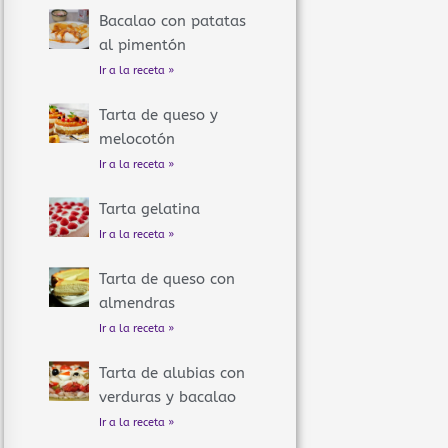
Bacalao con patatas
al pimentón
Ir a la receta »
Tarta de queso y
melocotón
Ir a la receta »
Tarta gelatina
Ir a la receta »
Tarta de queso con
almendras
Ir a la receta »
Tarta de alubias con
verduras y bacalao
Ir a la receta »