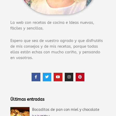
La web con recetas de cocina e Ideas nuevas,
fáciles y sencillas.
Espero que sea de vuestro agrado y que disfrutéis
de mis consejos y de mis recetas, porque todas
ellas están echas con mucho cariño, y pensando
en vosotros.
F
T
Y
I
P
a
w
o
n
i
c
i
u
s
n
e
t
t
t
t
b
t
u
a
e
o
e
b
g
r
o
r
e
r
e
Últimas entradas
k
a
s
-
m
t
f
Bocaditos de pan con miel y chocolate