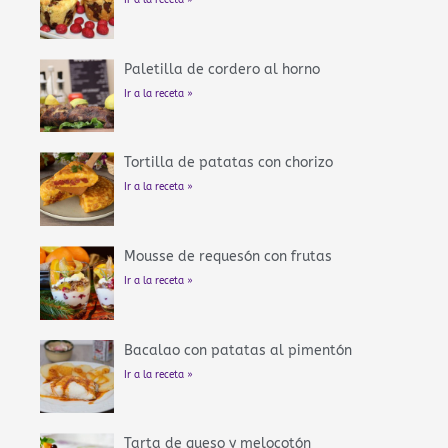
Ir a la receta »
Paletilla de cordero al horno
Ir a la receta »
Tortilla de patatas con chorizo
Ir a la receta »
Mousse de requesón con frutas
Ir a la receta »
Bacalao con patatas al pimentón
Ir a la receta »
Tarta de queso y melocotón