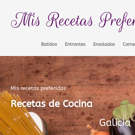
Ir
contenido
al
Mis Recetas Prefe
contenido
Batidos
Entrantes
Ensaladas
Carne
Mis recetas preferidas
Recetas de Cocina
Galicia