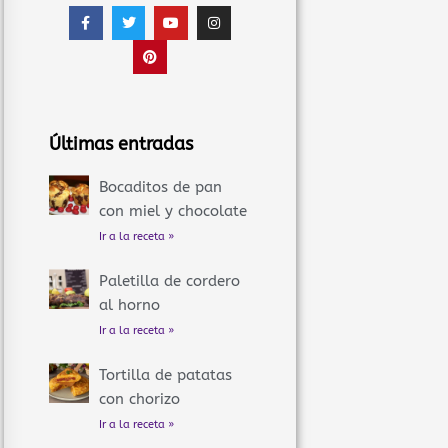
F
T
P
Y
I
a
w
i
o
n
c
i
n
u
s
e
t
t
t
t
b
t
e
u
a
o
e
r
b
g
o
r
e
e
r
k
s
a
-
t
m
f
Últimas entradas
Bocaditos de pan
con miel y chocolate
Ir a la receta »
Paletilla de cordero
al horno
Ir a la receta »
Tortilla de patatas
con chorizo
Ir a la receta »