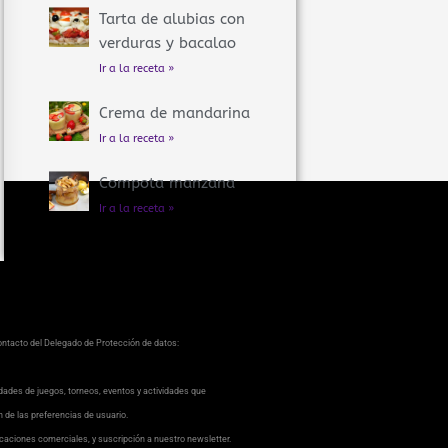
Tarta de alubias con
verduras y bacalao
Ir a la receta »
Crema de mandarina
Ir a la receta »
Compota manzana
Ir a la receta »
contacto del Delegado de Protección de datos:
dades de juegos, torneos, eventos y actividades que
ón de las preferencias de usuario.
caciones comerciales, y suscripción a nuestro newsletter.