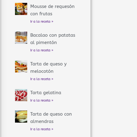
Mousse de requesón
con frutas
Ir a la receta »
Bacalao con patatas
al pimentón
Ir a la receta »
Tarta de queso y
melocotón
Ir a la receta »
Tarta gelatina
Ir a la receta »
Tarta de queso con
almendras
Ir a la receta »