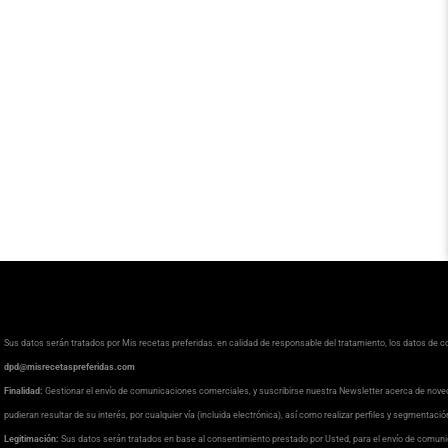
Sus datos serán tratados por Mis recetas preferidas. en calidad de responsable del tratamiento, los datos de 
dpd@misrecetaspreferidas.com
Finalidad:
Gestionar el envío de comunicaciones comerciales, y suscribirse nuestra Newsletter acerca de nove
pudieran resultar de su interés, por cualquier vía (incluida electrónica), así como realizar perfiles y segmentaci
Legitimación:
Sus datos serán tratados en base al consentimiento prestado por Usted, para el envío de comuni