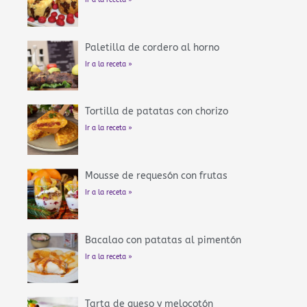
Ir a la receta »
Paletilla de cordero al horno
Ir a la receta »
Tortilla de patatas con chorizo
Ir a la receta »
Mousse de requesón con frutas
Ir a la receta »
Bacalao con patatas al pimentón
Ir a la receta »
Tarta de queso y melocotón