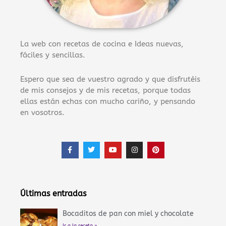
La web con recetas de cocina e Ideas nuevas,
fáciles y sencillas.
Espero que sea de vuestro agrado y que disfrutéis
de mis consejos y de mis recetas, porque todas
ellas están echas con mucho cariño, y pensando
en vosotros.
F
T
Y
I
P
a
w
o
n
i
c
i
u
s
n
e
t
t
t
t
b
t
u
a
e
o
e
b
g
r
o
r
e
r
e
Últimas entradas
k
a
s
-
m
t
f
Bocaditos de pan con miel y chocolate