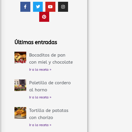
F
T
P
Y
I
a
w
i
o
n
c
i
n
u
s
e
t
t
t
t
b
t
e
u
a
o
e
r
b
g
o
r
e
e
r
k
s
a
-
t
m
f
Últimas entradas
Bocaditos de pan
con miel y chocolate
Ir a la receta »
Paletilla de cordero
al horno
Ir a la receta »
Tortilla de patatas
con chorizo
Ir a la receta »