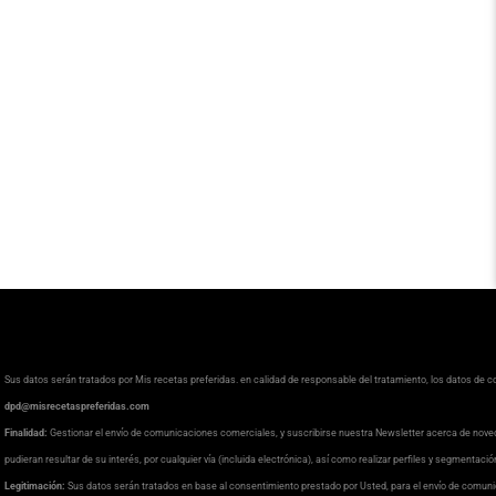
Sus datos serán tratados por Mis recetas preferidas. en calidad de responsable del tratamiento, los datos de 
dpd@misrecetaspreferidas.com
Finalidad:
Gestionar el envío de comunicaciones comerciales, y suscribirse nuestra Newsletter acerca de nove
pudieran resultar de su interés, por cualquier vía (incluida electrónica), así como realizar perfiles y segmentaci
Legitimación:
Sus datos serán tratados en base al consentimiento prestado por Usted, para el envío de comuni