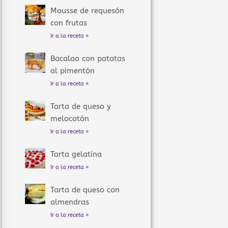
Mousse de requesón
con frutas
Ir a la receta »
Bacalao con patatas
al pimentón
Ir a la receta »
Tarta de queso y
melocotón
Ir a la receta »
Tarta gelatina
Ir a la receta »
Tarta de queso con
almendras
Ir a la receta »