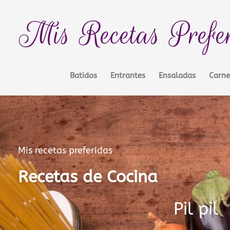
Ir
contenido
al
Mis Recetas Prefe
contenido
Batidos
Entrantes
Ensaladas
Carne
Mis recetas preferidas
Recetas de Cocina
Pil pil