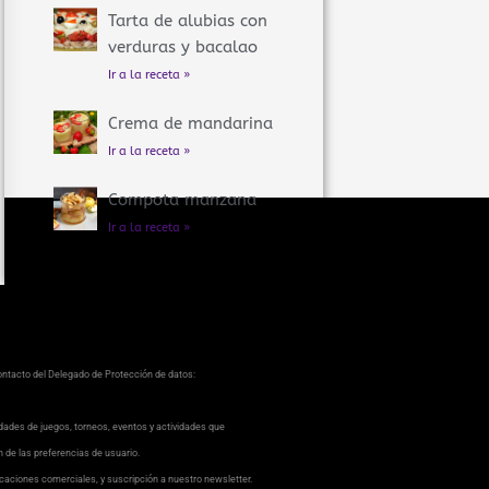
Tarta de alubias con
verduras y bacalao
Ir a la receta »
Crema de mandarina
Ir a la receta »
Compota manzana
Ir a la receta »
contacto del Delegado de Protección de datos:
dades de juegos, torneos, eventos y actividades que
ón de las preferencias de usuario.
caciones comerciales, y suscripción a nuestro newsletter.