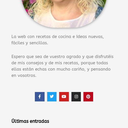
La web con recetas de cocina e Ideas nuevas,
fáciles y sencillas.
Espero que sea de vuestro agrado y que disfrutéis
de mis consejos y de mis recetas, porque todas
ellas están echas con mucho cariño, y pensando
en vosotros.
F
T
Y
I
P
a
w
o
n
i
c
i
u
s
n
e
t
t
t
t
b
t
u
a
e
o
e
b
g
r
o
r
e
r
e
Últimas entradas
k
a
s
-
m
t