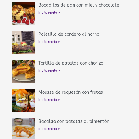
f
Bocaditos de pan con miel y chocolate
Ir a la receta »
Paletilla de cordero al horno
Ir a la receta »
Tortilla de patatas con chorizo
Ir a la receta »
Mousse de requesón con frutas
Ir a la receta »
Bacalao con patatas al pimentón
Ir a la receta »