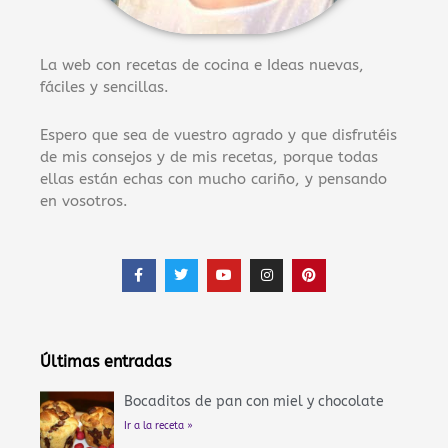
La web con recetas de cocina e Ideas nuevas,
fáciles y sencillas.
Espero que sea de vuestro agrado y que disfrutéis
de mis consejos y de mis recetas, porque todas
ellas están echas con mucho cariño, y pensando
en vosotros.
F
T
Y
I
P
a
w
o
n
i
c
i
u
s
n
e
t
t
t
t
b
t
u
a
e
o
e
b
g
r
o
r
e
r
e
Últimas entradas
k
a
s
-
m
t
f
Bocaditos de pan con miel y chocolate
Ir a la receta »