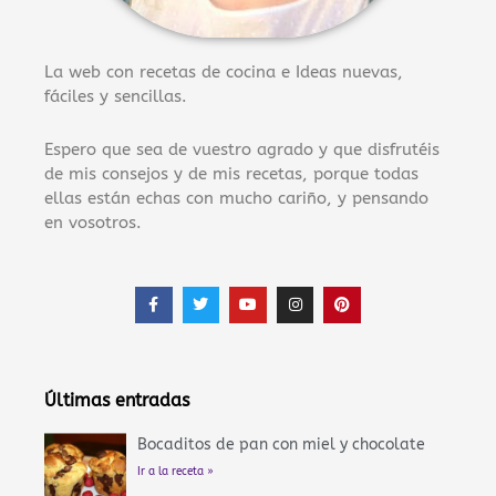
La web con recetas de cocina e Ideas nuevas,
fáciles y sencillas.
Espero que sea de vuestro agrado y que disfrutéis
de mis consejos y de mis recetas, porque todas
ellas están echas con mucho cariño, y pensando
en vosotros.
F
T
Y
I
P
a
w
o
n
i
c
i
u
s
n
e
t
t
t
t
b
t
u
a
e
o
e
b
g
r
o
r
e
r
e
Últimas entradas
k
a
s
-
m
t
f
Bocaditos de pan con miel y chocolate
Ir a la receta »