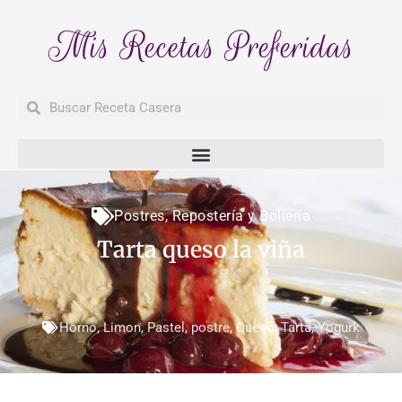
Mis Recetas Preferidas
Buscar
Buscar
Postres
,
Repostería y Bollería
Tarta queso la viña
Horno
,
Limon
,
Pastel
,
postre
,
Queso
,
Tarta
,
Yogurk