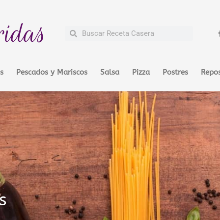
ridas
Buscar
Buscar
s
Pescados y Mariscos
Salsa
Pizza
Postres
Repos
s