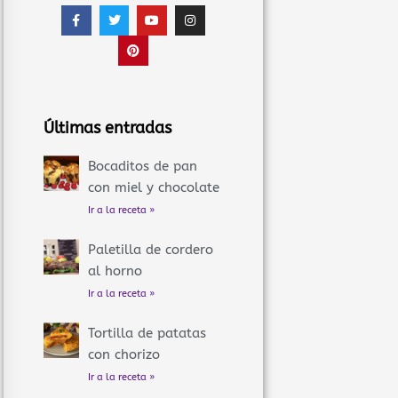
F
T
P
Y
I
a
w
i
o
n
c
i
n
u
s
e
t
t
t
t
b
t
e
u
a
o
e
r
b
g
o
r
e
e
r
k
s
a
-
t
m
f
Últimas entradas
Bocaditos de pan
con miel y chocolate
Ir a la receta »
Paletilla de cordero
al horno
Ir a la receta »
Tortilla de patatas
con chorizo
Ir a la receta »