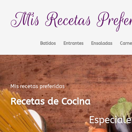
Ir
contenido
al
Mis Recetas Prefe
contenido
Batidos
Entrantes
Ensaladas
Carne
Mis recetas preferidas
Recetas de Cocina
Especiale