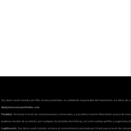
Sus datos serán tratados por Mis recetas preferidas. en calidad de responsable del tratamiento, los datos de 
dpd@misrecetaspreferidas.com
Finalidad:
Gestionar el envío de comunicaciones comerciales, y suscribirse nuestra Newsletter acerca de nove
pudieran resultar de su interés, por cualquier vía (incluida electrónica), así como realizar perfiles y segmentaci
Legitimación:
Sus datos serán tratados en base al consentimiento prestado por Usted, para el envío de comuni