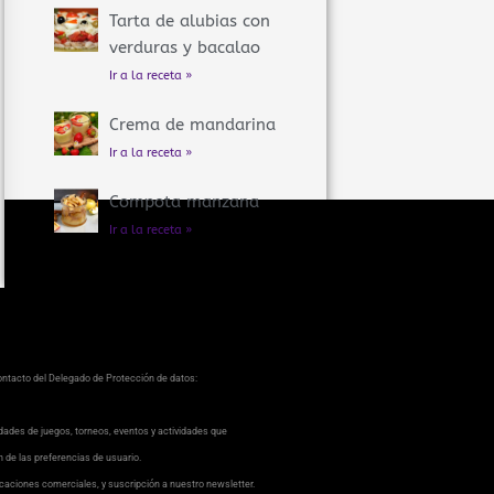
Tarta de alubias con
verduras y bacalao
Ir a la receta »
Crema de mandarina
Ir a la receta »
Compota manzana
Ir a la receta »
contacto del Delegado de Protección de datos:
dades de juegos, torneos, eventos y actividades que
ón de las preferencias de usuario.
caciones comerciales, y suscripción a nuestro newsletter.