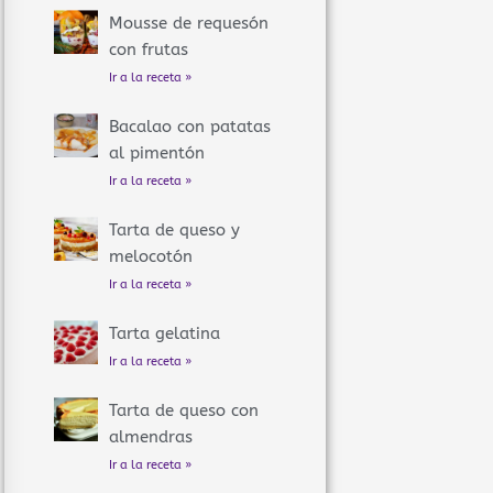
Mousse de requesón
con frutas
Ir a la receta »
Bacalao con patatas
al pimentón
Ir a la receta »
Tarta de queso y
melocotón
Ir a la receta »
Tarta gelatina
Ir a la receta »
Tarta de queso con
almendras
Ir a la receta »