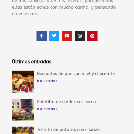
de mis consejos y de mis recetas, porque todas
ellas están echas con mucho cariño, y pensando
en vosotros.
F
T
Y
I
P
a
w
o
n
i
c
i
u
s
n
e
t
t
t
t
b
t
u
a
e
o
e
b
g
r
o
r
e
r
e
Últimas entradas
k
a
s
-
m
t
f
Bocaditos de pan con miel y chocolate
Ir a la receta »
Paletilla de cordero al horno
Ir a la receta »
Tortilla de patatas con chorizo