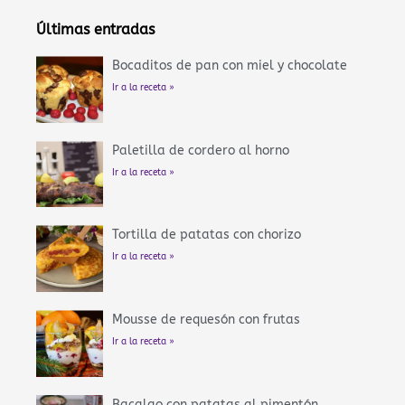
o
e
b
g
r
o
r
e
r
e
Últimas entradas
k
a
s
-
m
t
f
Bocaditos de pan con miel y chocolate
Ir a la receta »
Paletilla de cordero al horno
Ir a la receta »
Tortilla de patatas con chorizo
Ir a la receta »
Mousse de requesón con frutas
Ir a la receta »
Bacalao con patatas al pimentón