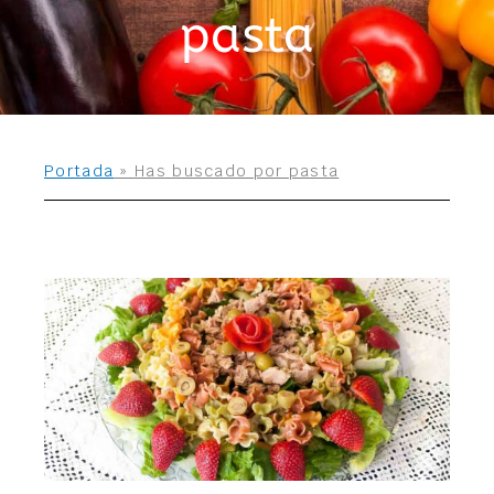
pasta
Portada
»
Has buscado por pasta
Página
Página
Página
Página
Página
Página