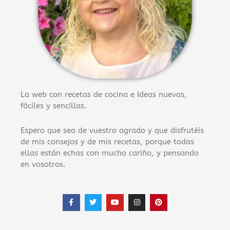
La web con recetas de cocina e Ideas nuevas,
fáciles y sencillas.
Espero que sea de vuestro agrado y que disfrutéis
de mis consejos y de mis recetas, porque todas
ellas están echas con mucho cariño, y pensando
en vosotros.
F
T
Y
I
P
a
w
o
n
i
c
i
u
s
n
e
t
t
t
t
b
t
u
a
e