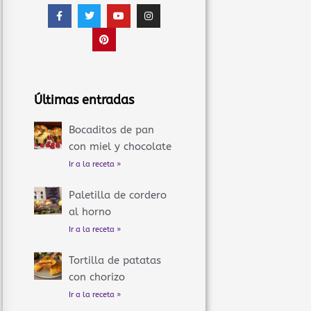
F
T
P
Y
I
a
w
i
o
n
c
i
n
u
s
e
t
t
t
t
b
t
e
u
a
o
e
r
b
g
o
r
e
e
r
k
s
a
-
t
m
f
Últimas entradas
Bocaditos de pan
con miel y chocolate
Ir a la receta »
Paletilla de cordero
al horno
Ir a la receta »
Tortilla de patatas
con chorizo
Ir a la receta »