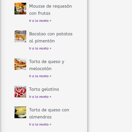
Mousse de requesón
con frutas
Ir a la receta »
Bacalao con patatas
al pimentón
Ir a la receta »
Tarta de queso y
melocotón
Ir a la receta »
Tarta gelatina
Ir a la receta »
Tarta de queso con
almendras
Ir a la receta »