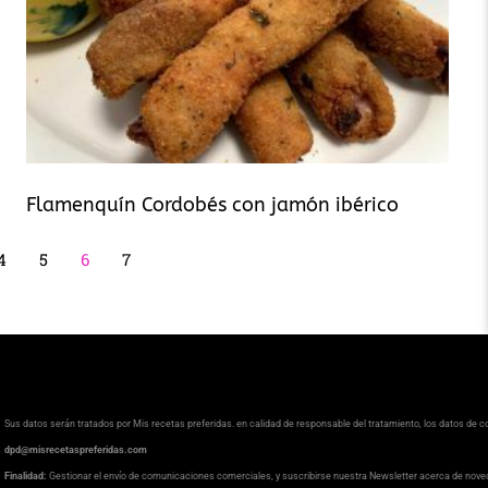
Flamenquín Cordobés con jamón ibérico
4
5
6
7
Sus datos serán tratados por Mis recetas preferidas. en calidad de responsable del tratamiento, los datos de 
dpd@misrecetaspreferidas.com
Finalidad:
Gestionar el envío de comunicaciones comerciales, y suscribirse nuestra Newsletter acerca de nove