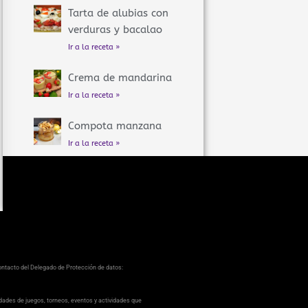
Tarta de alubias con
verduras y bacalao
Ir a la receta »
Crema de mandarina
Ir a la receta »
Compota manzana
Ir a la receta »
contacto del Delegado de Protección de datos:
dades de juegos, torneos, eventos y actividades que