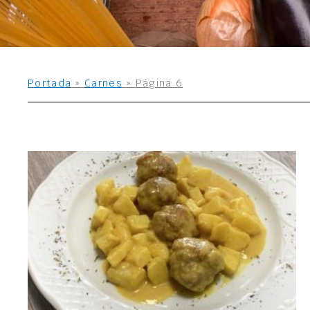
Portada
»
Carnes
»
Página 6
Página
Página
Págin