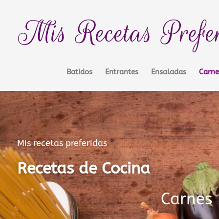
Ir
contenido
al
Mis Recetas Prefe
contenido
Batidos
Entrantes
Ensaladas
Carne
Mis recetas preferidas
Recetas de Cocina
Carnes